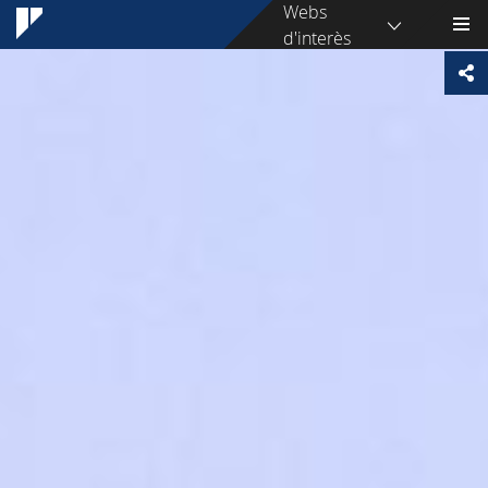
Webs
d'interès