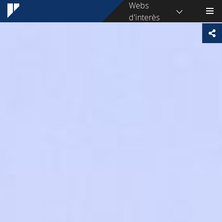
Webs
d'interès