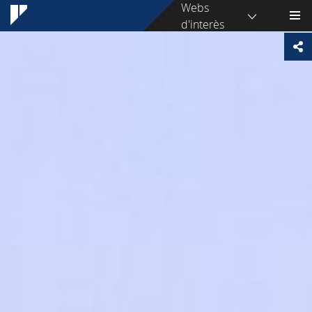
Webs
d'interès