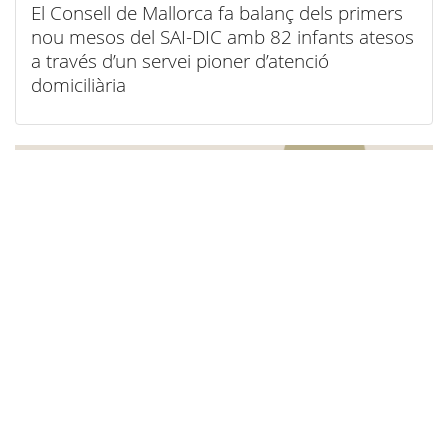
El Consell de Mallorca fa balanç dels primers
nou mesos del SAI-DIC amb 82 infants atesos
a través d’un servei pioner d’atenció
domiciliària
05/08/2026
Ja està obert el termini de participació als
Premis Mallorca de Creació Literària i de
Fotografia Contemporània 2026 del Consell