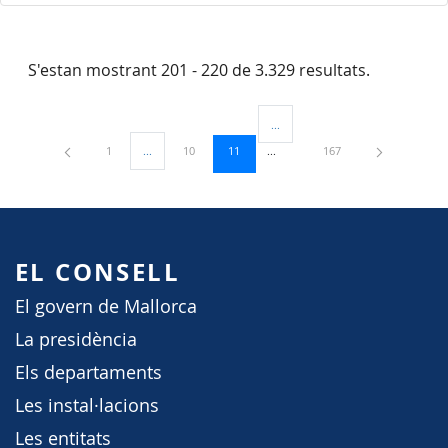
S'estan mostrant 201 - 220 de 3.329 resultats.
...
Pàgines intermèdies Utilitzeu TAB
Pàgina
Pàgina
Pàgina
Pàgina
1
...
10
11
167
Pàgines intermèdies Utilitzeu TAB per navegar.
EL CONSELL
El govern de Mallorca
La presidència
Els departaments
Les instal·lacions
Les entitats