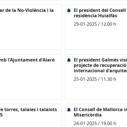
ar de la No-Violència i la
El president del Consell
residència Huialfàs
29-01-2025 / 12.00 h
amb l'Ajuntament d'Alaró
El president Galmés visi
projecte de recuperació
internacional d'arquit
25-01-2025 / 11.30 h
 torres, talaies i talaiots
El Consell de Mallorca 
25
Misericòrdia
24-01-2025 / 19.00 h