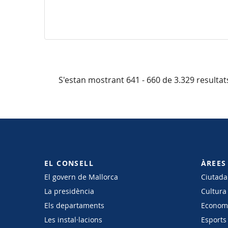
S'estan mostrant 641 - 660 de 3.329 resultat
EL CONSELL
ÀREES
El govern de Mallorca
Ciutadan
La presidència
Cultura
Els departaments
Economi
Les instal·lacions
Esports 