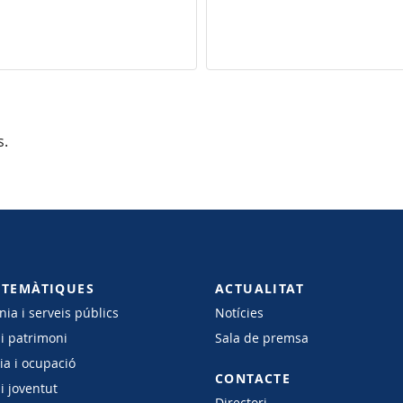
s.
 TEMÀTIQUES
ACTUALITAT
ia i serveis públics
Notícies
 i patrimoni
Sala de premsa
a i ocupació
CONTACTE
i joventut
Directori