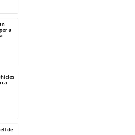
 un
per a
 a
ehicles
rca
ell de