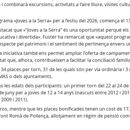
i combinarà excursions, activitats a l’aire lliure, visites cu
ograma «Joves a la Serra» per a l’estiu del 2026, comença el 
stacat que «“Joves a la Serra” és una oportunitat perquè els 
ucativa i divertida». Fuster ha remarcat que «aquest prog
respecte pel patrimoni i el sentiment de pertinença envers 
 iniciativa també ens permet ampliar l’oferta de campaments i
t que, alhora, contribueixen a facilitar la conciliació famil
34 places per torn, 31 de les quals són per via ordinària i 3
l’IMAS o dels ajuntaments.
 les edats dels participants: un primer torn del 22 al 24 de
de juny per a joves de 12 a 14 anys (nascuts entre 2012 i 2014
 2009 i 2011).
euros, mentre que les places bonificades tenen un cost de 17
l Pont Romà de Pollença, allotjament en règim de pensió comp