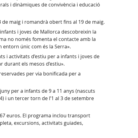
lturals i dinàmiques de convivència i educació
13 de maig i romandrà obert fins al 19 de maig.
infants i joves de Mallorca descobreixin la
rama no només fomenta el contacte amb la
un entorn únic com és la Serra».
 activitats d’estiu per a infants i joves de
iar durant els mesos d’estiu».
 reservades per via bonificada per a
 juny per a infants de 9 a 11 anys (nascuts
) i un tercer torn de l’1 al 3 de setembre
,67 euros. El programa inclou transport
leta, excursions, activitats guiades,