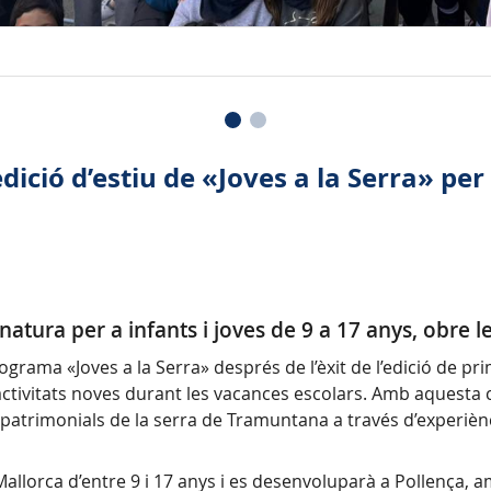
ició d’estiu de «Joves a la Serra» per
natura per a infants i joves de 9 a 17 anys, obre l
ograma «Joves a la Serra» després de l’èxit de l’edició de p
 activitats noves durant les vacances escolars. Amb aquesta c
s i patrimonials de la serra de Tramuntana a través d’experiè
allorca d’entre 9 i 17 anys i es desenvoluparà a Pollença, 