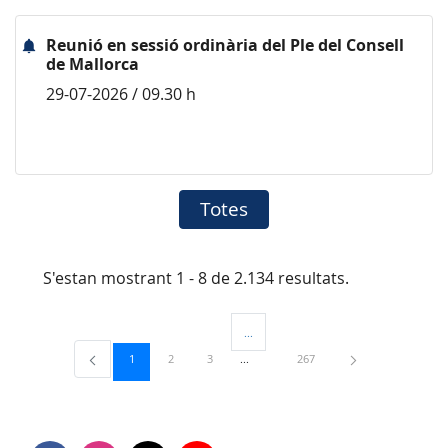
Reunió en sessió ordinària del Ple del Consell
de Mallorca
29-07-2026 / 09.30 h
Totes
S'estan mostrant 1 - 8 de 2.134 resultats.
...
Pàgines intermèdies Utilitzeu TAB per 
Pàgina
Pàgina
Pàgina
Pàgina
1
2
3
267