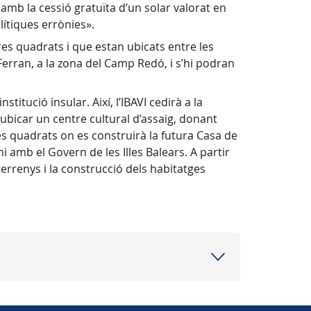
amb la cessió gratuïta d’un solar valorat en
lítiques errònies».
res quadrats i que estan ubicats entre les
nt Ferran, a la zona del Camp Redó, i s’hi podran
itució insular. Així, l’IBAVI cedirà a la
ubicar un centre cultural d’assaig, donant
res quadrats on es construirà la futura Casa de
i amb el Govern de les Illes Balears. A partir
terrenys i la construcció dels habitatges