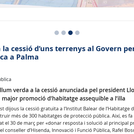
 la cessió d’uns terrenys al Govern pe
ica a Palma
blica
t llum verda a la cessió anunciada pel president L
 major promoció d’habitatge assequible a l’illa
t dijous la cessió gratuïta a l’Institut Balear de l’Habitatge
truir més de 300 habitatges de protecció pública. Així, es fa 
t el 30 de març per «donar resposta i solució al principal p
 el conseller d’Hisenda, Innovació i Funció Pública, Rafel Bos