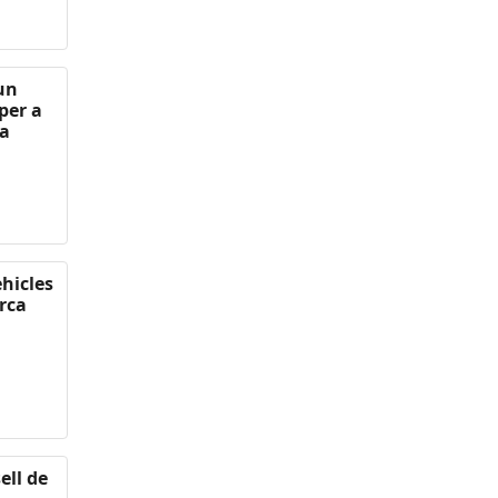
 un
per a
 a
ehicles
rca
ell de