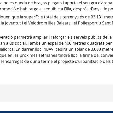
 no es queda de braços plegats i aporta el seu gra d’arena 
romoció d’habitatge assequible a l’illa, després d’anys de po
louen que la superfície total dels terrenys és de 33.131 met
de la Joventut i el Velòdrom Illes Balears i el Poliesportiu Sa
ció permetrà ampliar i reforçar els serveis públics de la inst
aran a ús social. També un espai de 400 metres quadrats per 
allorca. En darrer lloc, l’IBAVI cedirà un solar de 3.000 met
 que en les pròximes setmanes tindrà lloc la firma del conven
 l’encarregat de dur a terme el projecte d’urbanització dels 