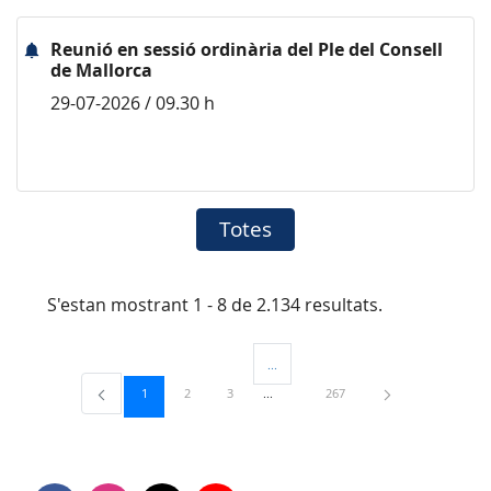
Reunió en sessió ordinària del Ple del Consell
de Mallorca
29-07-2026 / 09.30 h
Totes
S'estan mostrant 1 - 8 de 2.134 resultats.
...
Pàgines intermèdies Utilitzeu TAB per 
Pàgina
Pàgina
Pàgina
Pàgina
1
2
3
267