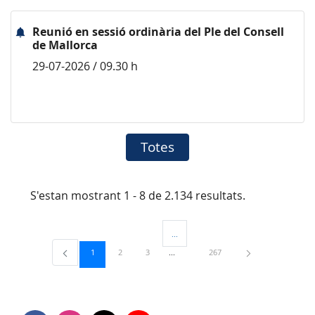
Reunió en sessió ordinària del Ple del Consell
de Mallorca
29-07-2026 / 09.30 h
Totes
S'estan mostrant 1 - 8 de 2.134 resultats.
...
Pàgines intermèdies Utilitzeu TAB per 
Pàgina
Pàgina
Pàgina
Pàgina
1
2
3
267