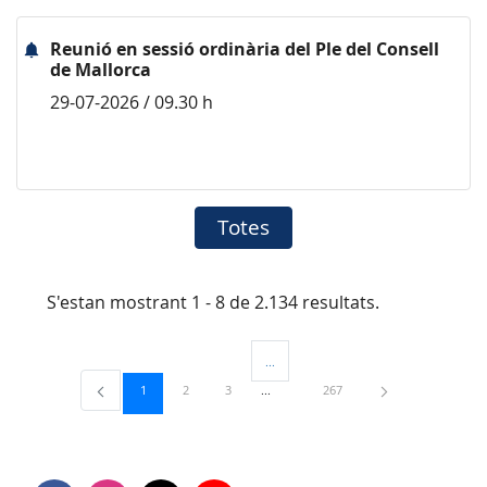
Reunió en sessió ordinària del Ple del Consell
de Mallorca
29-07-2026 / 09.30 h
Totes
S'estan mostrant 1 - 8 de 2.134 resultats.
...
Pàgines intermèdies Utilitzeu TAB per 
Pàgina
Pàgina
Pàgina
Pàgina
1
2
3
267