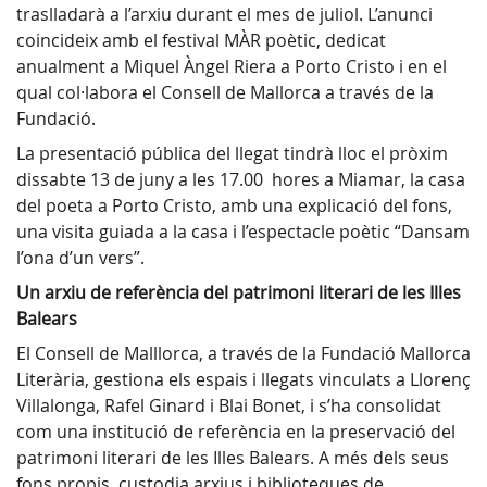
traslladarà a l’arxiu durant el mes de juliol. L’anunci
coincideix amb el festival MÀR poètic, dedicat
anualment a Miquel Àngel Riera a Porto Cristo i en el
qual col·labora el Consell de Mallorca a través de la
Fundació.
La presentació pública del llegat tindrà lloc el pròxim
dissabte 13 de juny a les 17.00 hores a Miamar, la casa
del poeta a Porto Cristo, amb una explicació del fons,
una visita guiada a la casa i l’espectacle poètic “Dansam
l’ona d’un vers”.
Un arxiu de referència del patrimoni literari de les Illes
Balears
El Consell de Malllorca, a través de la Fundació Mallorca
Literària, gestiona els espais i llegats vinculats a Llorenç
Villalonga, Rafel Ginard i Blai Bonet, i s’ha consolidat
com una institució de referència en la preservació del
patrimoni literari de les Illes Balears. A més dels seus
fons propis, custodia arxius i biblioteques de