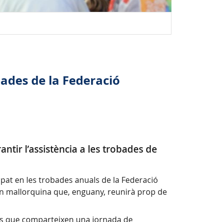
Trobada de 
ades de la Federació
antir l’assistència a les trobades de
cipat en les trobades anuals de la Federació
ran mallorquina que, enguany, reunirà prop de
ors que comparteixen una jornada de