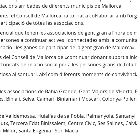
iacions arribades de diferents municipis de Mallorca.
ipants, el Consell de Mallorca ha tornat a col·laborar amb l’org
 participació de totes les associacions.
ncial que tenen les associacions de gent gran a l’hora de m
 persones a continuar actives i connectades amb la comunita
icació i les ganes de participar de la gent gran de Mallorca».
 del Consell de Mallorca de «continuar donant suport a ini
unitats de relació social per a les persones grans de tota l’i
igiosa al santuari, així com diferents moments de convivència
 les associacions de Bahia Grande, Gent Majors de s’Horta, 
, Biniali, Selva, Caimari, Biniamar i Moscari, Colonya-Pollenç
de Valldemossa, Huialfàs de sa Pobla, Palmanyola, Santanyí,
tx, Tercera Edat Binissalem, Centre Cívic, Ses Salines, Calv
a Millor, Santa Eugènia i Son Macià.