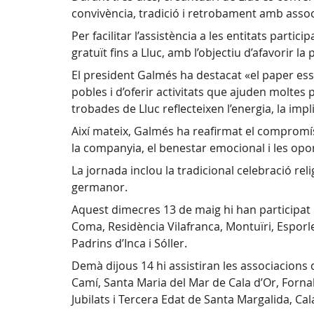
convivència, tradició i retrobament amb assoc
Per facilitar l’assistència a les entitats partic
gratuït fins a Lluc, amb l’objectiu d’afavorir la
El president Galmés ha destacat «el paper esse
pobles i d’oferir activitats que ajuden moltes
trobades de Lluc reflecteixen l’energia, la impl
Així mateix, Galmés ha reafirmat el compromís
la companyia, el benestar emocional i les oport
La jornada inclou la tradicional celebració rel
germanor.
Aquest dimecres 13 de maig hi han participat
Coma, Residència Vilafranca, Montuïri, Esporles
Padrins d’Inca i Sóller.
Demà dijous 14 hi assistiran les associacions 
Camí, Santa Maria del Mar de Cala d’Or, Fornalu
Jubilats i Tercera Edat de Santa Margalida, Cal