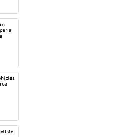
 un
per a
 a
ehicles
rca
ell de