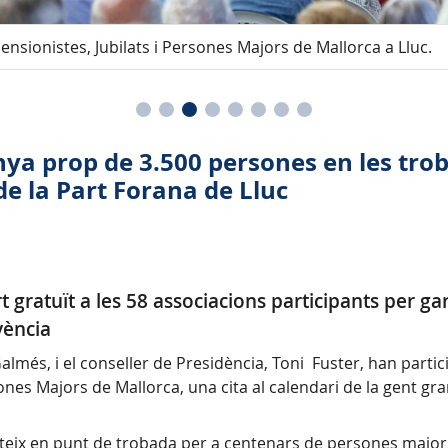
nsionistes, Jubilats i Persones Majors de Mallorca a Lluc.
a prop de 3.500 persones en les trob
de la Part Forana de Lluc
t gratuït a les 58 associacions participants per gar
vència
Galmés, i el conseller de Presidència, Toni Fuster, han parti
sones Majors de Mallorca, una cita al calendari de la gent g
verteix en punt de trobada per a centenars de persones maj