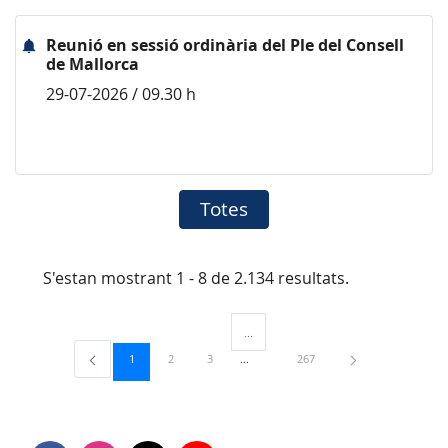
Reunió en sessió ordinària del Ple del Consell
de Mallorca
29-07-2026 / 09.30 h
Totes
S'estan mostrant 1 - 8 de 2.134 resultats.
...
Pàgines intermèdies Utilitzeu TAB per 
Pàgina
Pàgina
Pàgina
Pàgina
1
2
3
267