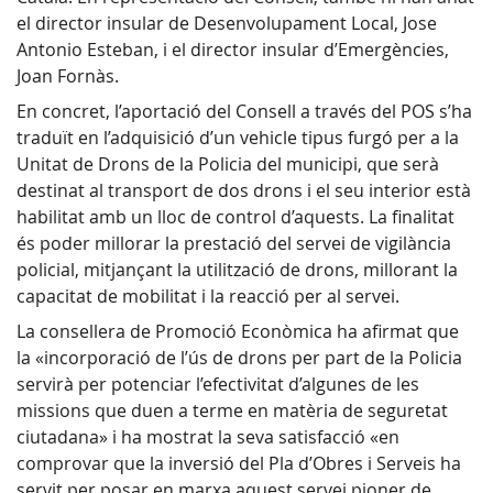
el director insular de Desenvolupament Local, Jose
Antonio Esteban, i el director insular d’Emergències,
Joan Fornàs.
En concret, l’aportació del Consell a través del POS s’ha
traduït en l’adquisició d’un vehicle tipus furgó per a la
Unitat de Drons de la Policia del municipi, que serà
destinat al transport de dos drons i el seu interior està
habilitat amb un lloc de control d’aquests. La finalitat
és poder millorar la prestació del servei de vigilància
policial, mitjançant la utilització de drons, millorant la
capacitat de mobilitat i la reacció per al servei.
La consellera de Promoció Econòmica ha afirmat que
la «incorporació de l’ús de drons per part de la Policia
servirà per potenciar l’efectivitat d’algunes de les
missions que duen a terme en matèria de seguretat
ciutadana» i ha mostrat la seva satisfacció «en
comprovar que la inversió del Pla d’Obres i Serveis ha
servit per posar en marxa aquest servei pioner de