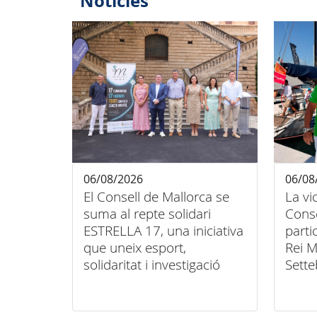
Notícies
06/08/2026
06/08
El Consell de Mallorca se
La vi
suma al repte solidari
Conse
ESTRELLA 17, una iniciativa
parti
que uneix esport,
Rei M
solidaritat i investigació
Sette
contra el càncer infantil
unió 
inclu