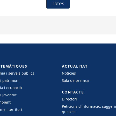
Totes
 TEMÀTIQUES
ACTUALITAT
ia i serveis públics
Notícies
 i patrimoni
Sala de premsa
a i ocupació
CONTACTE
i joventut
Directori
mbient
Peticions d'informació, suggeri
e i territori
queixes