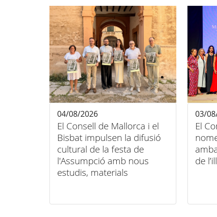
04/08/2026
03/08
El Consell de Mallorca i el
El Co
Bisbat impulsen la difusió
nome
cultural de la festa de
amba
l'Assumpció amb nous
de l’il
estudis, materials
audiovisuals i activitats
arreu de l'illa