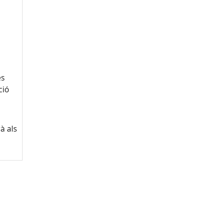
es
ció
à als