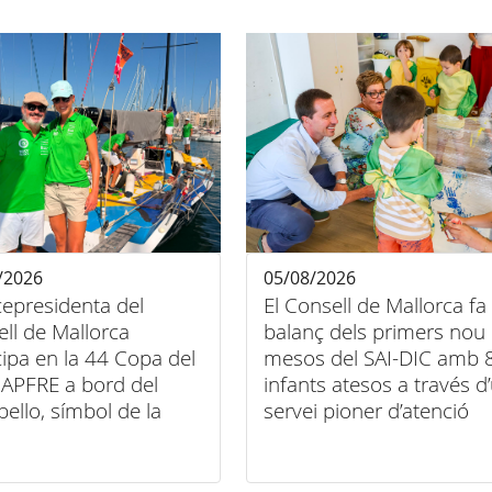
/2026
05/08/2026
cepresidenta del
El Consell de Mallorca fa
ll de Mallorca
balanç dels primers nou
cipa en la 44 Copa del
mesos del SAI-DIC amb 
APFRE a bord del
infants atesos a través d
bello, símbol de la
servei pioner d’atenció
entre esport, art i
domiciliària
sió