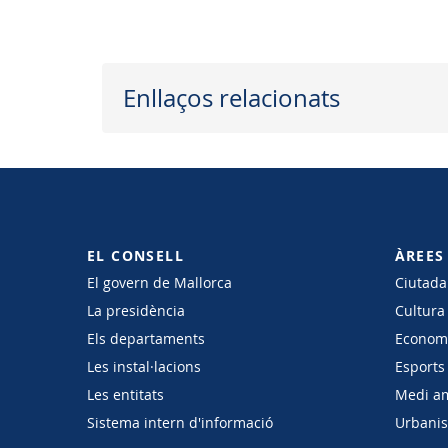
Enllaços relacionats
EL CONSELL
ÀREES
El govern de Mallorca
Ciutadan
La presidència
Cultura
Els departaments
Economi
Les instal·lacions
Esports 
Les entitats
Medi a
Sistema intern d'informació
Urbanism