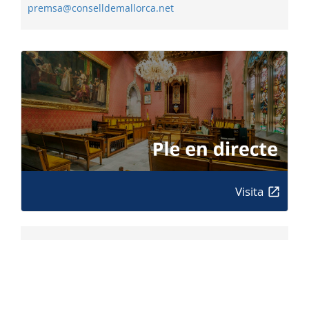
premsa@conselldemallorca.net
Visita