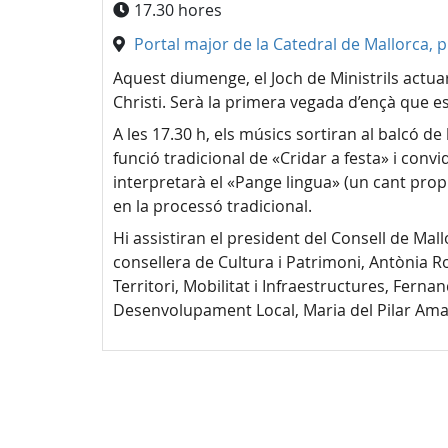
17.30 hores
Portal major de la Catedral de Mallorca, p
Aquest diumenge, el Joch de Ministrils actua
Christi. Serà la primera vegada d’ençà que es
A les 17.30 h, els músics sortiran al balcó d
funció tradicional de «Cridar a festa» i convid
interpretarà el «Pange lingua» (un cant propi
en la processó tradicional.
Hi assistiran el president del Consell de Mal
consellera de Cultura i Patrimoni, Antònia Ro
Territori, Mobilitat i Infraestructures, Fern
Desenvolupament Local, Maria del Pilar Ama