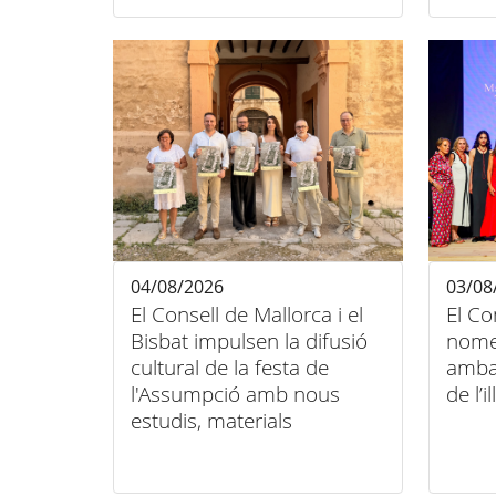
04/08/2026
03/08
El Consell de Mallorca i el
El Co
Bisbat impulsen la difusió
nome
cultural de la festa de
amba
l'Assumpció amb nous
de l’il
estudis, materials
audiovisuals i activitats
arreu de l'illa