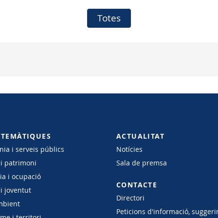
Totes
 TEMÀTIQUES
ACTUALITAT
ia i serveis públics
Notícies
 i patrimoni
Sala de premsa
a i ocupació
CONTACTE
i joventut
Directori
mbient
Peticions d'informació, suggeri
e i territori