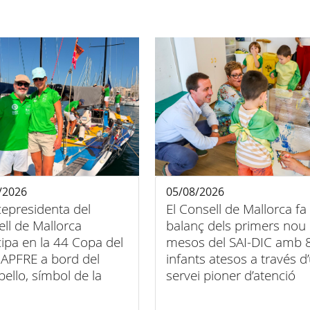
/2026
05/08/2026
cepresidenta del
El Consell de Mallorca fa
ll de Mallorca
balanç dels primers nou
cipa en la 44 Copa del
mesos del SAI-DIC amb 
APFRE a bord del
infants atesos a través d
bello, símbol de la
servei pioner d’atenció
entre esport, art i
domiciliària
sió