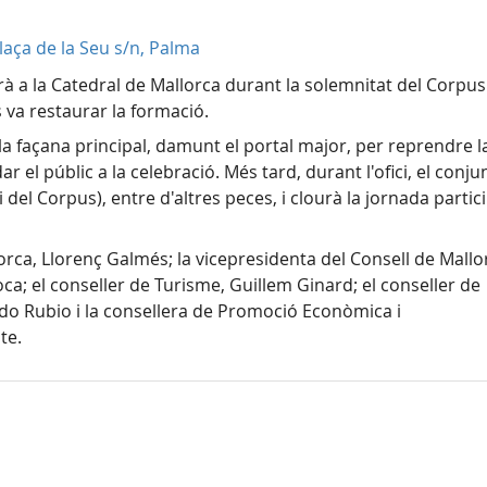
laça de la Seu s/n, Palma
rà a la Catedral de Mallorca durant la solemnitat del Corpus
 va restaurar la formació.
e la façana principal, damunt el portal major, per reprendre l
ar el públic a la celebració. Més tard, durant l'ofici, el conju
 del Corpus), entre d'altres peces, i clourà la jornada partic
lorca, Llorenç Galmés; la vicepresidenta del Consell de Mallor
ca; el conseller de Turisme, Guillem Ginard; el conseller de
ando Rubio i la consellera de Promoció Econòmica i
te.