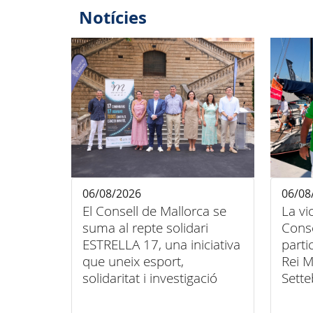
Notícies
06/08/2026
06/08
El Consell de Mallorca se
La vi
suma al repte solidari
Conse
ESTRELLA 17, una iniciativa
parti
que uneix esport,
Rei M
solidaritat i investigació
Sette
contra el càncer infantil
unió 
inclu