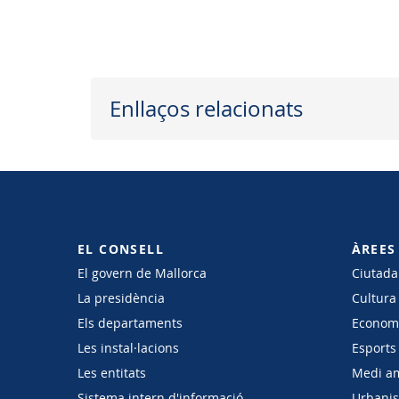
Enllaços relacionats
EL CONSELL
ÀREES
El govern de Mallorca
Ciutadan
La presidència
Cultura
Els departaments
Economi
Les instal·lacions
Esports 
Les entitats
Medi a
Sistema intern d'informació
Urbanism