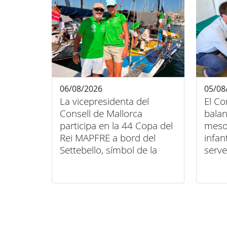
06/08/2026
05/08
La vicepresidenta del
El Co
Consell de Mallorca
balan
participa en la 44 Copa del
meso
Rei MAPFRE a bord del
infan
Settebello, símbol de la
serve
unió entre esport, art i
domic
inclusió