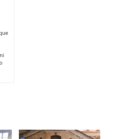
 que
ni
mo