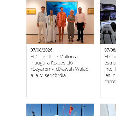
07/08/2026
07/08
El Consell de Mallorca
El Co
inaugura l’exposició
estre
«Leyarem», d’Aawah Walad,
intel
a la Misericòrdia
les i
carre