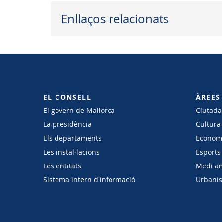
Enllaços relacionats
EL CONSELL
ÀREES
El govern de Mallorca
Ciutadan
La presidència
Cultura
Els departaments
Economi
Les instal·lacions
Esports 
Les entitats
Medi a
Sistema intern d'informació
Urbanism