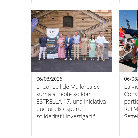
06/08/2026
06/08
El Consell de Mallorca se
La vi
suma al repte solidari
Conse
ESTRELLA 17, una iniciativa
parti
que uneix esport,
Rei M
solidaritat i investigació
Sette
contra el càncer infantil
unió 
inclu