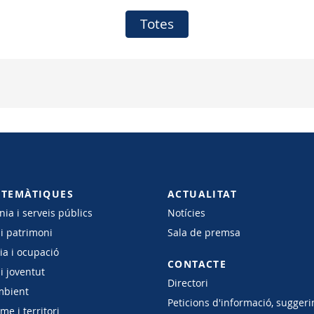
Totes
 TEMÀTIQUES
ACTUALITAT
ia i serveis públics
Notícies
 i patrimoni
Sala de premsa
a i ocupació
CONTACTE
i joventut
Directori
mbient
Peticions d'informació, suggeri
e i territori