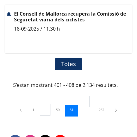
El Consell de Mallorca recupera la Comissió de
Seguretat viaria dels ciclistes
18-09-2025 / 11.30 h
Totes
S'estan mostrant 401 - 408 de 2.134 resultats.
...
Pàgines intermèdies Utilitzeu TAB
Pàgina
Pàgina
Pàgina
Pàgina
1
...
50
51
267
Pàgines intermèdies Utilitzeu TAB per navegar.