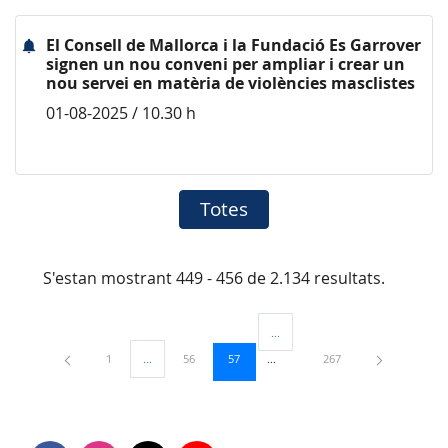
El Consell de Mallorca i la Fundació Es Garrover
signen un nou conveni per ampliar i crear un
nou servei en matèria de violències masclistes
01-08-2025 / 10.30 h
Totes
S'estan mostrant 449 - 456 de 2.134 resultats.
...
Pàgines intermèdies Utilitzeu TAB
Pàgina
Pàgina
Pàgina
Pàgina
1
...
56
57
267
Pàgines intermèdies Utilitzeu TAB per navegar.