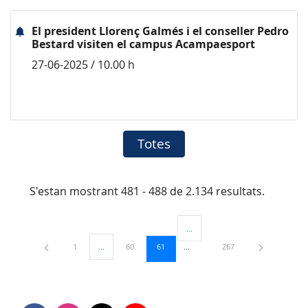
El president Llorenç Galmés i el conseller Pedro
Bestard visiten el campus Acampaesport
27-06-2025 / 10.00 h
Totes
S'estan mostrant 481 - 488 de 2.134 resultats.
...
Pàgines intermèdies Utilitzeu TAB
Pàgina
Pàgina
Pàgina
Pàgina
1
...
60
61
267
Pàgines intermèdies Utilitzeu TAB per navegar.