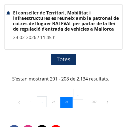
El conseller de Territori, Mobilitat i
Infraestructures es reuneix amb la patronal de
cotxes de lloguer BALEVAL per parlar de la llei
de regulació d’entrada de vehicles a Mallorca
23-02-2026 / 11.45 h
Totes
S'estan mostrant 201 - 208 de 2.134 resultats.
...
Pàgines intermèdies Utilitzeu TAB
Pàgina
Pàgina
Pàgina
Pàgina
1
...
25
26
267
Pàgines intermèdies Utilitzeu TAB per navegar.