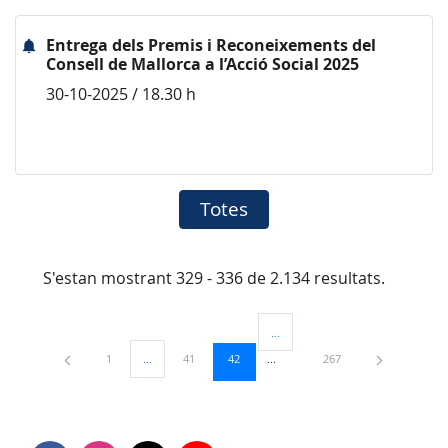
Entrega dels Premis i Reconeixements del
Consell de Mallorca a l’Acció Social 2025
30-10-2025 / 18.30 h
Totes
S'estan mostrant 329 - 336 de 2.134 resultats.
...
Pàgines intermèdies Utilitzeu TAB
Pàgina
Pàgina
Pàgina
Pàgina
1
...
41
42
267
Pàgines intermèdies Utilitzeu TAB per navegar.