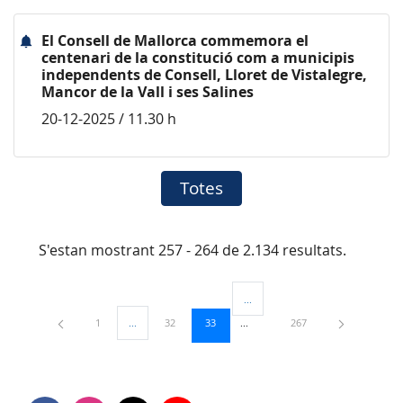
El Consell de Mallorca commemora el
centenari de la constitució com a municipis
independents de Consell, Lloret de Vistalegre,
Mancor de la Vall i ses Salines
20-12-2025 / 11.30 h
Totes
S'estan mostrant 257 - 264 de 2.134 resultats.
...
Pàgines intermèdies Utilitzeu TAB
Pàgina
Pàgina
Pàgina
Pàgina
1
...
32
33
267
Pàgines intermèdies Utilitzeu TAB per navegar.