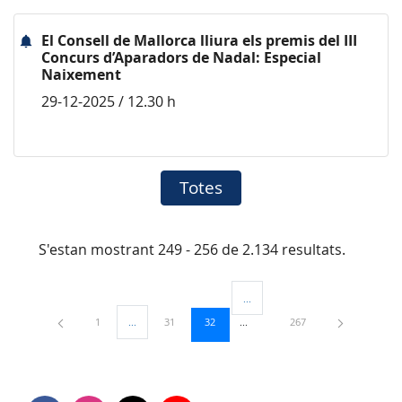
El Consell de Mallorca lliura els premis del III
Concurs d’Aparadors de Nadal: Especial
Naixement
29-12-2025 / 12.30 h
Totes
S'estan mostrant 249 - 256 de 2.134 resultats.
...
Pàgines intermèdies Utilitzeu TAB
Pàgina
Pàgina
Pàgina
Pàgina
1
...
31
32
267
Pàgines intermèdies Utilitzeu TAB per navegar.