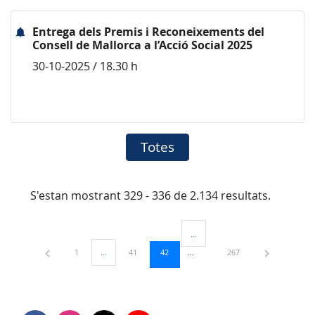
Entrega dels Premis i Reconeixements del
Consell de Mallorca a l’Acció Social 2025
30-10-2025 / 18.30 h
Totes
S'estan mostrant 329 - 336 de 2.134 resultats.
...
Pàgines intermèdies Utilitzeu TAB
Pàgina
Pàgina
Pàgina
Pàgina
1
...
41
42
267
Pàgines intermèdies Utilitzeu TAB per navegar.