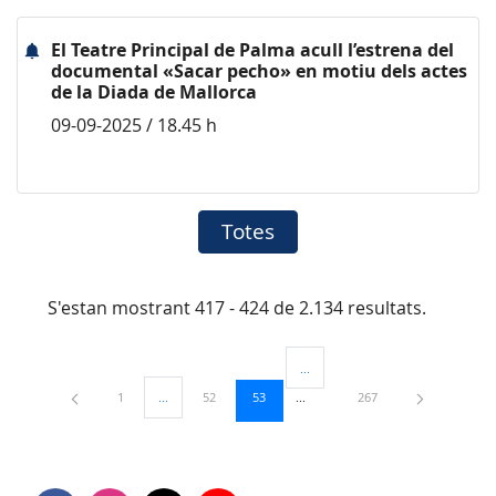
El Teatre Principal de Palma acull l’estrena del
documental «Sacar pecho» en motiu dels actes
de la Diada de Mallorca
09-09-2025 / 18.45 h
Totes
S'estan mostrant 417 - 424 de 2.134 resultats.
...
Pàgines intermèdies Utilitzeu TAB
Pàgina
Pàgina
Pàgina
Pàgina
1
...
52
53
267
Pàgines intermèdies Utilitzeu TAB per navegar.