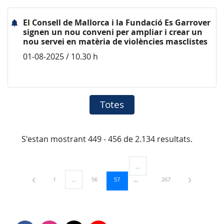
El Consell de Mallorca i la Fundació Es Garrover
signen un nou conveni per ampliar i crear un
nou servei en matèria de violències masclistes
01-08-2025 / 10.30 h
Totes
S'estan mostrant 449 - 456 de 2.134 resultats.
...
Pàgines intermèdies Utilitzeu TAB
Pàgina
Pàgina
Pàgina
Pàgina
1
...
56
57
267
Pàgines intermèdies Utilitzeu TAB per navegar.