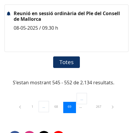
Reunió en sessió ordinària del Ple del Consell
de Mallorca
08-05-2025 / 09.30 h
Totes
S'estan mostrant 545 - 552 de 2.134 resultats.
...
Pàgines intermèdies Utilitzeu TAB
Pàgina
Pàgina
Pàgina
Pàgina
1
...
68
69
267
Pàgines intermèdies Utilitzeu TAB per navegar.