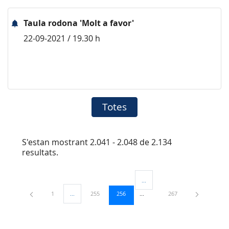
Taula rodona 'Molt a favor'
22-09-2021 / 19.30 h
Totes
S'estan mostrant 2.041 - 2.048 de 2.134
resultats.
...
Pàgines intermèdies Utilitzeu TA
Pàgina
Pàgina
Pàgina
Pàgina
1
...
255
256
267
Pàgines intermèdies Utilitzeu TAB per navegar.