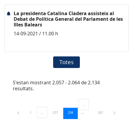
La presidenta Catalina Cladera assisteix al
Debat de Política General del Parlament de les
Illes Balears
14-09-2021 / 11.00 h
Totes
S'estan mostrant 2.057 - 2.064 de 2.134
resultats.
...
Pàgines intermèdies Utilitzeu TA
Pàgina
Pàgina
Pàgina
Pàgina
1
...
257
258
267
Pàgines intermèdies Utilitzeu TAB per navegar.