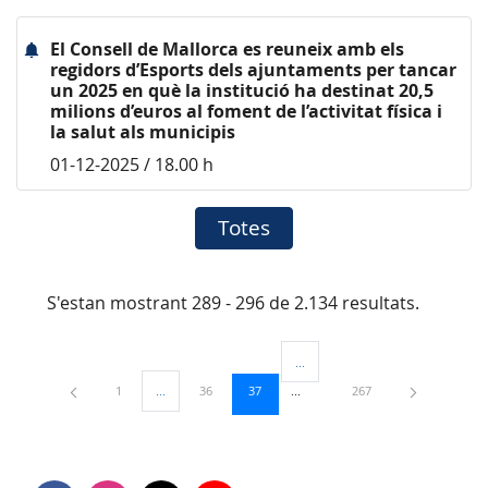
El Consell de Mallorca es reuneix amb els
regidors d’Esports dels ajuntaments per tancar
un 2025 en què la institució ha destinat 20,5
milions d’euros al foment de l’activitat física i
la salut als municipis
01-12-2025 / 18.00 h
Totes
S'estan mostrant 289 - 296 de 2.134 resultats.
...
Pàgines intermèdies Utilitzeu TAB
Pàgina
Pàgina
Pàgina
Pàgina
1
...
36
37
267
Pàgines intermèdies Utilitzeu TAB per navegar.