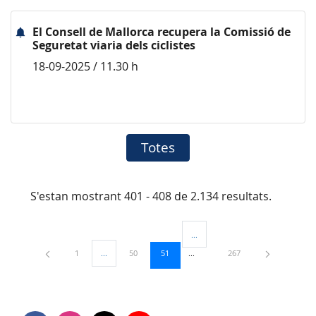
El Consell de Mallorca recupera la Comissió de
Seguretat viaria dels ciclistes
18-09-2025 / 11.30 h
Totes
S'estan mostrant 401 - 408 de 2.134 resultats.
...
Pàgines intermèdies Utilitzeu TAB
Pàgina
Pàgina
Pàgina
Pàgina
1
...
50
51
267
Pàgines intermèdies Utilitzeu TAB per navegar.