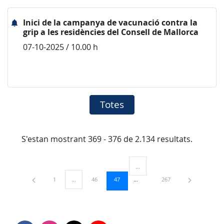
Inici de la campanya de vacunació contra la
grip a les residències del Consell de Mallorca
07-10-2025 / 10.00 h
Totes
S'estan mostrant 369 - 376 de 2.134 resultats.
...
Pàgines intermèdies Utilitzeu TAB
Pàgina
Pàgina
Pàgina
Pàgina
1
...
46
47
267
Pàgines intermèdies Utilitzeu TAB per navegar.