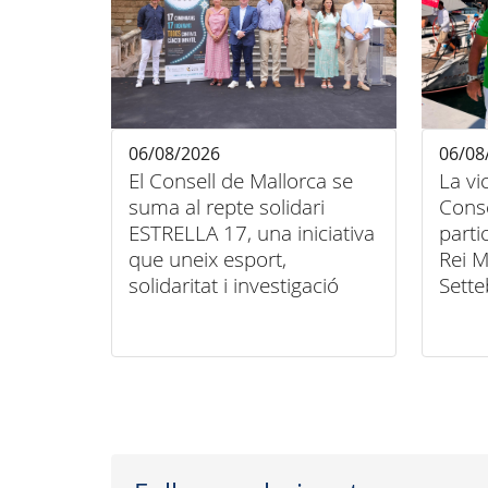
06/08/2026
06/08
El Consell de Mallorca se
La vi
suma al repte solidari
Conse
ESTRELLA 17, una iniciativa
parti
que uneix esport,
Rei M
solidaritat i investigació
Sette
contra el càncer infantil
unió 
inclu