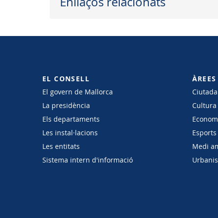
Enllaços relacionats
EL CONSELL
ÀREES
El govern de Mallorca
Ciutadan
La presidència
Cultura
Els departaments
Economi
Les instal·lacions
Esports 
Les entitats
Medi a
Sistema intern d'informació
Urbanism