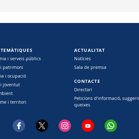
 TEMÀTIQUES
ACTUALITAT
ia i serveis públics
Notícies
 i patrimoni
Sala de premsa
a i ocupació
CONTACTE
i joventut
Directori
mbient
Peticions d'informació, suggeri
e i territori
queixes