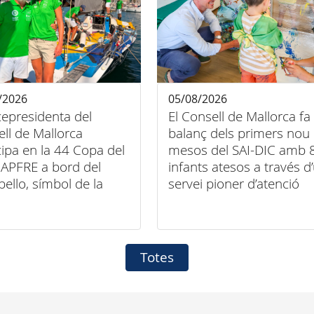
/2026
05/08/2026
cepresidenta del
El Consell de Mallorca fa
ll de Mallorca
balanç dels primers nou
cipa en la 44 Copa del
mesos del SAI-DIC amb 
APFRE a bord del
infants atesos a través d
bello, símbol de la
servei pioner d’atenció
entre esport, art i
domiciliària
sió
Totes