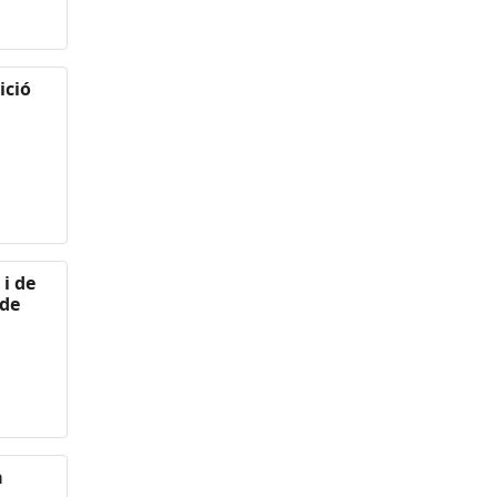
ició
i de
 de
a