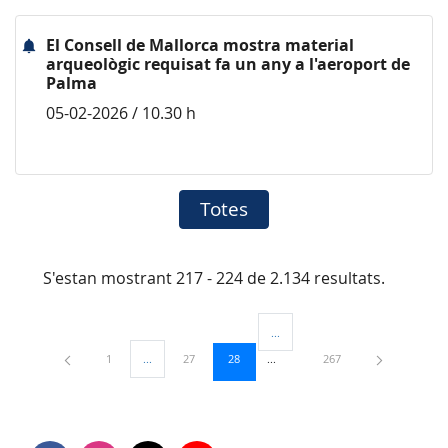
El Consell de Mallorca mostra material
arqueològic requisat fa un any a l'aeroport de
Palma
05-02-2026 / 10.30 h
Totes
S'estan mostrant 217 - 224 de 2.134 resultats.
...
Pàgines intermèdies Utilitzeu TAB
Pàgina
Pàgina
Pàgina
Pàgina
1
...
27
28
267
Pàgines intermèdies Utilitzeu TAB per navegar.