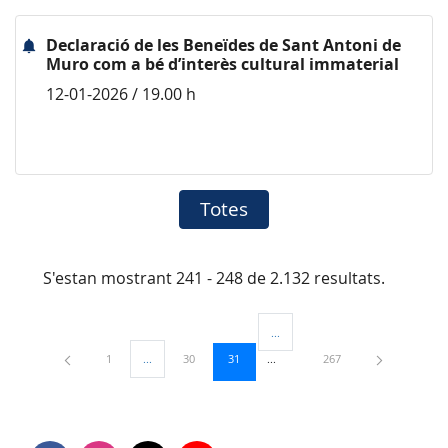
Declaració de les Beneïdes de Sant Antoni de
Muro com a bé d’interès cultural immaterial
12-01-2026 / 19.00 h
Totes
S'estan mostrant 241 - 248 de 2.132 resultats.
...
Pàgines intermèdies Utilitzeu TAB
Pàgina
Pàgina
Pàgina
Pàgina
1
...
30
31
267
Pàgines intermèdies Utilitzeu TAB per navegar.