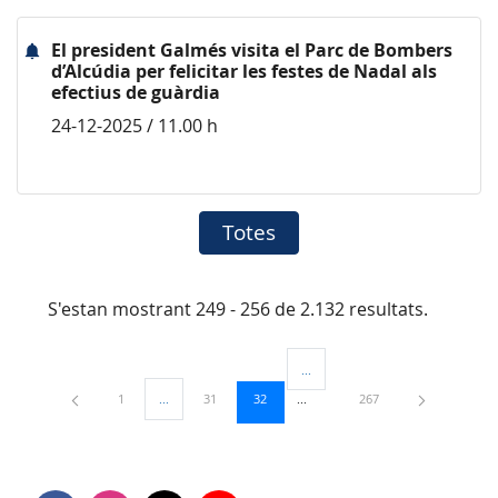
El president Galmés visita el Parc de Bombers
d’Alcúdia per felicitar les festes de Nadal als
efectius de guàrdia
24-12-2025 / 11.00 h
Totes
S'estan mostrant 249 - 256 de 2.132 resultats.
...
Pàgines intermèdies Utilitzeu TAB
Pàgina
Pàgina
Pàgina
Pàgina
1
...
31
32
267
Pàgines intermèdies Utilitzeu TAB per navegar.