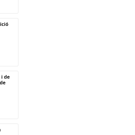
ició
i de
 de
a