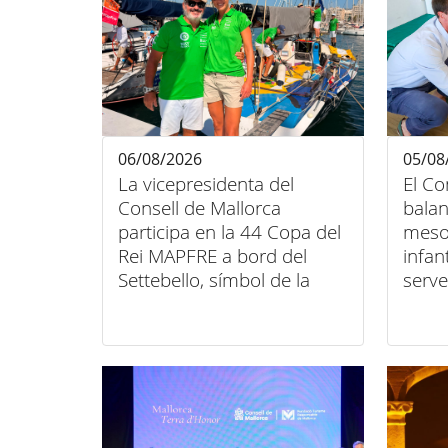
06/08/2026
05/08
La vicepresidenta del
El Co
Consell de Mallorca
balan
participa en la 44 Copa del
meso
Rei MAPFRE a bord del
infan
Settebello, símbol de la
serve
unió entre esport, art i
domic
inclusió