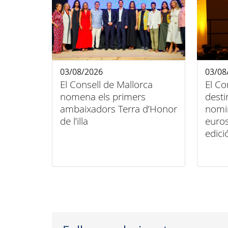
03/08/2026
03/08
El Consell de Mallorca
El Co
nomena els primers
desti
ambaixadors Terra d’Honor
nomi
de l’illa
euros
edici
Músic
Polle