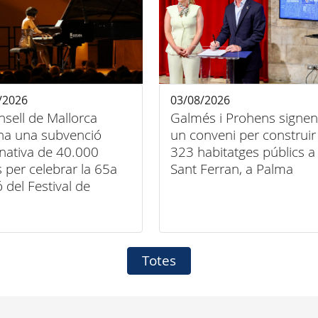
/2026
03/08/2026
nsell de Mallorca
Galmés i Prohens signen
na una subvenció
un conveni per construir
nativa de 40.000
323 habitatges públics a
 per celebrar la 65a
Sant Ferran, a Palma
ó del Festival de
a Clàssica de
nça
Totes