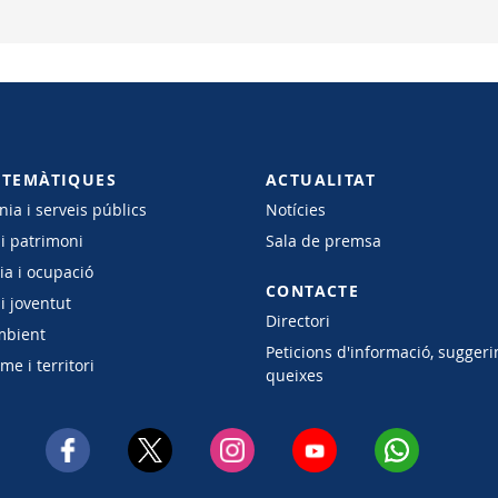
 TEMÀTIQUES
ACTUALITAT
ia i serveis públics
Notícies
 i patrimoni
Sala de premsa
a i ocupació
CONTACTE
i joventut
Directori
mbient
Peticions d'informació, suggeri
e i territori
queixes