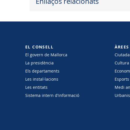
Enllaços relacionats
EL CONSELL
ÀREES
El govern de Mallorca
Ciutadan
La presidència
Cultura
Els departaments
Economi
Les instal·lacions
Esports 
Les entitats
Medi a
Sistema intern d'informació
Urbanism