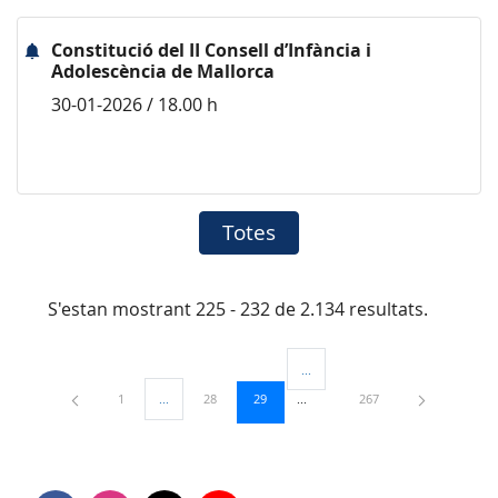
Constitució del II Consell d’Infància i
Adolescència de Mallorca
30-01-2026 / 18.00 h
Totes
S'estan mostrant 225 - 232 de 2.134 resultats.
...
Pàgines intermèdies Utilitzeu TAB
Pàgina
Pàgina
Pàgina
Pàgina
1
...
28
29
267
Pàgines intermèdies Utilitzeu TAB per navegar.