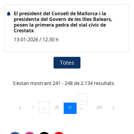
El president del Consell de Mallorca i la
presidenta del Govern de les Illes Balears,
posen la primera pedra del vial cívic de
Crestatx
13-01-2026 / 12.30 h
Totes
S'estan mostrant 241 - 248 de 2.134 resultats.
...
Pàgines intermèdies Utilitzeu TAB
Pàgina
Pàgina
Pàgina
Pàgina
1
...
30
31
267
Pàgines intermèdies Utilitzeu TAB per navegar.