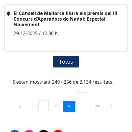
El Consell de Mallorca lliura els premis del III
Concurs d’Aparadors de Nadal: Especial
Naixement
29-12-2025 / 12.30 h
Totes
S'estan mostrant 249 - 256 de 2.134 resultats.
...
Pàgines intermèdies Utilitzeu TAB
Pàgina
Pàgina
Pàgina
Pàgina
1
...
31
32
267
Pàgines intermèdies Utilitzeu TAB per navegar.