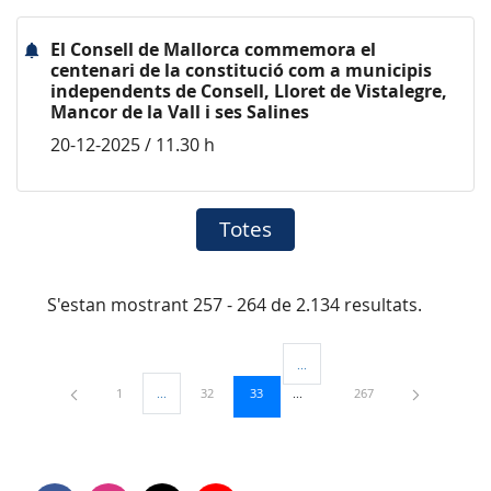
El Consell de Mallorca commemora el
centenari de la constitució com a municipis
independents de Consell, Lloret de Vistalegre,
Mancor de la Vall i ses Salines
20-12-2025 / 11.30 h
Totes
S'estan mostrant 257 - 264 de 2.134 resultats.
...
Pàgines intermèdies Utilitzeu TAB
Pàgina
Pàgina
Pàgina
Pàgina
1
...
32
33
267
Pàgines intermèdies Utilitzeu TAB per navegar.