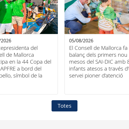
/2026
05/08/2026
cepresidenta del
El Consell de Mallorca fa
ll de Mallorca
balanç dels primers nou
cipa en la 44 Copa del
mesos del SAI-DIC amb 
APFRE a bord del
infants atesos a través d
bello, símbol de la
servei pioner d’atenció
entre esport, art i
domiciliària
sió
Totes