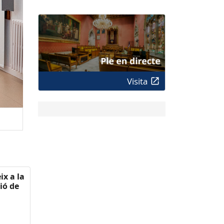
Visita
ix a la
ió de