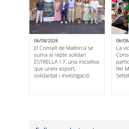
06/08/2026
06/08
El Consell de Mallorca se
La vi
suma al repte solidari
Conse
ESTRELLA 17, una iniciativa
parti
que uneix esport,
Rei M
solidaritat i investigació
Sette
contra el càncer infantil
unió 
inclu