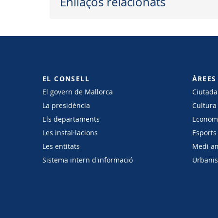
Enllaços relacionats
EL CONSELL
ÀREES
El govern de Mallorca
Ciutadan
La presidència
Cultura
Els departaments
Economi
Les instal·lacions
Esports 
Les entitats
Medi a
Sistema intern d'informació
Urbanism