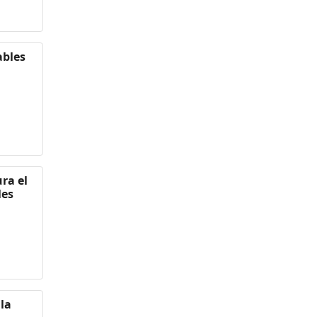
ables
ra el
les
 la