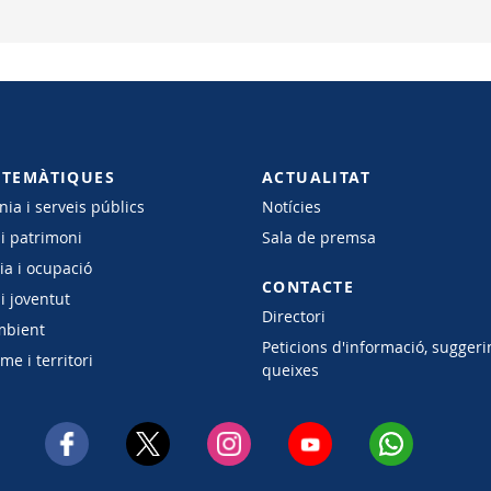
 TEMÀTIQUES
ACTUALITAT
ia i serveis públics
Notícies
 i patrimoni
Sala de premsa
a i ocupació
CONTACTE
i joventut
Directori
mbient
Peticions d'informació, suggeri
e i territori
queixes