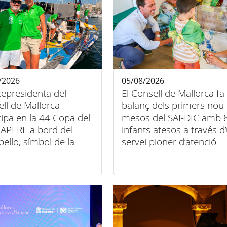
/2026
05/08/2026
cepresidenta del
El Consell de Mallorca fa
ll de Mallorca
balanç dels primers nou
cipa en la 44 Copa del
mesos del SAI-DIC amb 
APFRE a bord del
infants atesos a través d
bello, símbol de la
servei pioner d’atenció
entre esport, art i
domiciliària
sió