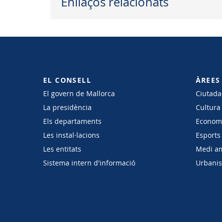
Enllaços relacionats
EL CONSELL
ÀREES
El govern de Mallorca
Ciutadan
La presidència
Cultura
Els departaments
Economi
Les instal·lacions
Esports 
Les entitats
Medi a
Sistema intern d'informació
Urbanism