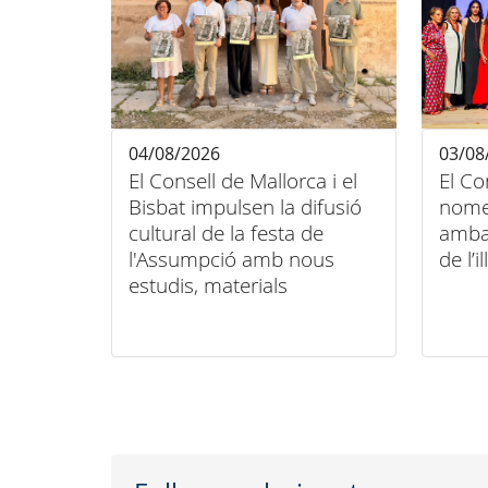
04/08/2026
03/08
El Consell de Mallorca i el
El Co
Bisbat impulsen la difusió
nome
cultural de la festa de
amba
l'Assumpció amb nous
de l’il
estudis, materials
audiovisuals i activitats
arreu de l'illa