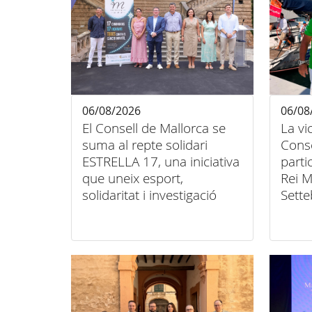
06/08/2026
06/08
El Consell de Mallorca se
La vi
suma al repte solidari
Conse
ESTRELLA 17, una iniciativa
parti
que uneix esport,
Rei M
solidaritat i investigació
Sette
contra el càncer infantil
unió 
inclu