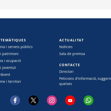
 TEMÀTIQUES
ACTUALITAT
ia i serveis públics
Notícies
 i patrimoni
Sala de premsa
a i ocupació
CONTACTE
i joventut
Directori
mbient
Peticions d'informació, suggeri
e i territori
queixes