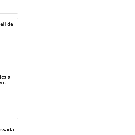
ell de
des a
ent
assada