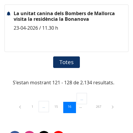
La unitat canina dels Bombers de Mallorca
visita la residència la Bonanova
23-04-2026 / 11.30 h
Totes
S'estan mostrant 121 - 128 de 2.134 resultats.
...
Pàgines intermèdies Utilitzeu TAB
Pàgina
Pàgina
Pàgina
Pàgina
1
...
15
16
267
Pàgines intermèdies Utilitzeu TAB per navegar.