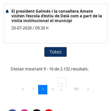
El president Galmés i la consellera Amate
visiten l’escola d’estiu de Deià com a part de la
visita institucional al municipi
20-07-2026 / 09.30 h
Totes
S'estan mostrant 9 - 16 de 2.132 resultats.
...
Pàgines intermèdies Utilitzeu TAB per 
Pàgina
Pàgina
Pàgina
Pàgina
1
2
3
267