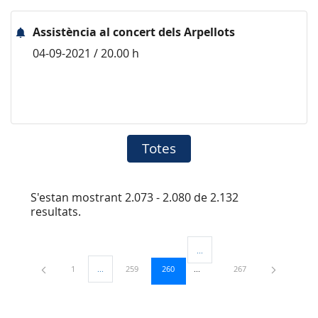
Assistència al concert dels Arpellots
04-09-2021 / 20.00 h
Totes
S'estan mostrant 2.073 - 2.080 de 2.132
resultats.
...
Pàgines intermèdies Utilitzeu TA
Pàgina
Pàgina
Pàgina
Pàgina
1
...
259
260
267
Pàgines intermèdies Utilitzeu TAB per navegar.