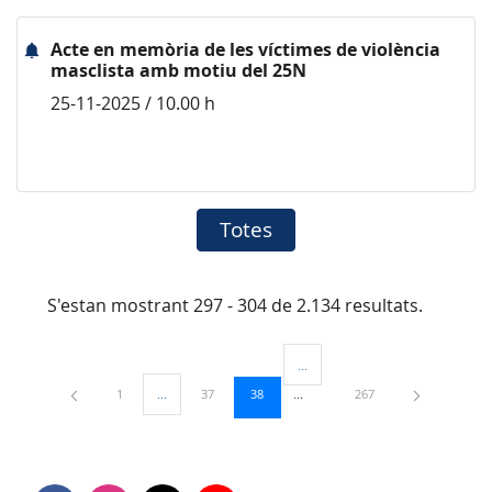
Acte en memòria de les víctimes de violència
masclista amb motiu del 25N
25-11-2025 / 10.00 h
Totes
S'estan mostrant 297 - 304 de 2.134 resultats.
...
Pàgines intermèdies Utilitzeu TAB
Pàgina
Pàgina
Pàgina
Pàgina
1
...
37
38
267
Pàgines intermèdies Utilitzeu TAB per navegar.