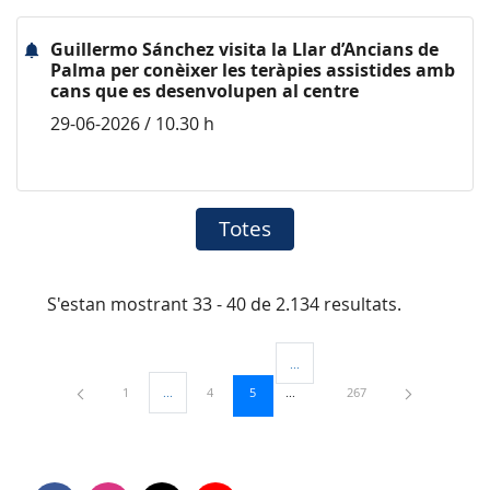
Guillermo Sánchez visita la Llar d’Ancians de
Palma per conèixer les teràpies assistides amb
cans que es desenvolupen al centre
29-06-2026 / 10.30 h
Totes
S'estan mostrant 33 - 40 de 2.134 resultats.
...
Pàgines intermèdies Utilitzeu TAB 
Pàgina
Pàgina
Pàgina
Pàgina
1
...
4
5
267
Pàgines intermèdies Utilitzeu TAB per navegar.